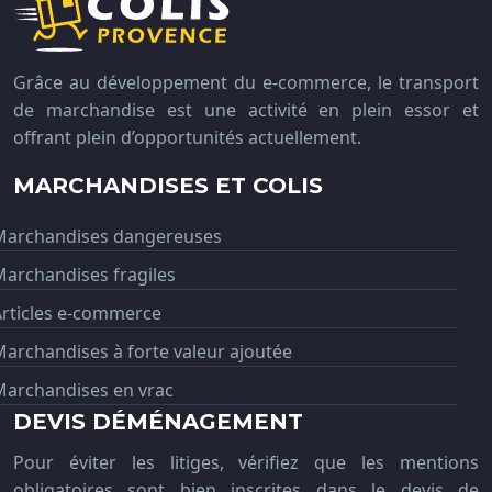
Grâce au développement du e-commerce, le transport
de marchandise est une activité en plein essor et
offrant plein d’opportunités actuellement.
MARCHANDISES ET COLIS
Marchandises dangereuses
archandises fragiles
Articles e-commerce
archandises à forte valeur ajoutée
Marchandises en vrac
DEVIS DÉMÉNAGEMENT
Pour éviter les litiges, vérifiez que les mentions
obligatoires sont bien inscrites dans le devis de