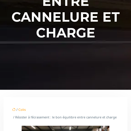
ENTRE
CANNELURE ET
CHARGE
/
Colis
/ Résister à l’écrasement : le bon équilibre entre cannelure et charge