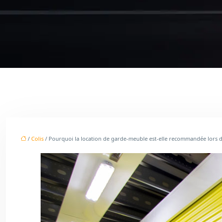
/
Colis
/ Pourquoi la location de garde-meuble est-elle recommandée lors 