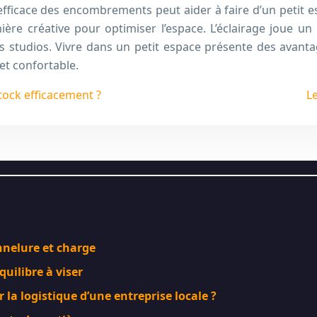
ficace des encombrements peut aider à faire d’un petit es
nière créative pour optimiser l’espace. L’éclairage joue u
es studios. Vivre dans un petit espace présente des avanta
 et confortable.
tock efficacement ?
L
annelure et charge
quilibre à viser
la logistique d’une entreprise locale ?