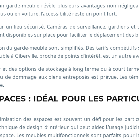
’un garde-meuble révèle plusieurs avantages non négligeab
s ou en voiture, l’accessibilité reste un point fort.
ur un lieu sécurisé. Caméras de surveillance, gardiens et
t disponibles sur place pour faciliter le déplacement des 
tion du garde-meuble sont simplifiés. Des tarifs compétitif
uble à Giberville, proche de points d’intérêt, est un autre 
er et des options de stockage à long terme ou à court ter
ou de dommage aux biens entreposés est prévue. Les témoign
e.
SPACES : IDÉAL POUR LES PARTI
timisation des espaces est souvent un défi pour les part
chnique de design d’intérieur qui peut aider. L’usage judi
’espace. Les meubles multifonctionnels sont parfaits pour l