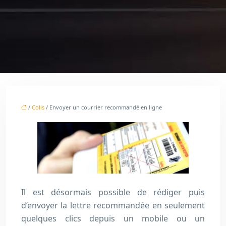
/
Colis
/ Envoyer un courrier recommandé en ligne
Il est désormais possible de rédiger puis
d’envoyer la lettre recommandée en seulement
quelques clics depuis un mobile ou un