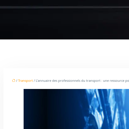
/
Transport
/ L’annuaire des professionnels du transport : une ressource po